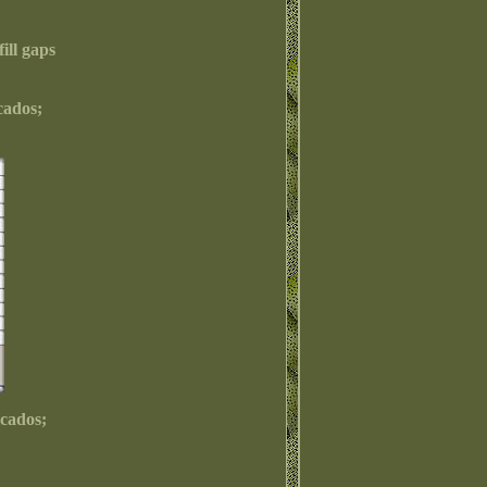
ill gaps
cados;
icados;