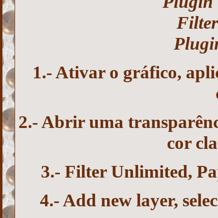
Plugin 
Filte
Plugi
1.- Ativar o gráfico, apl
2.- Abrir uma transparên
cor cl
3.- Filter Unlimited, P
4.- Add new layer, selec