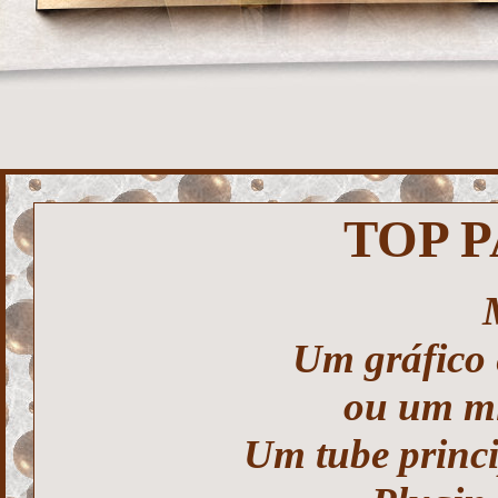
TOP 
Um gráfico
ou um mi
Um tube princi