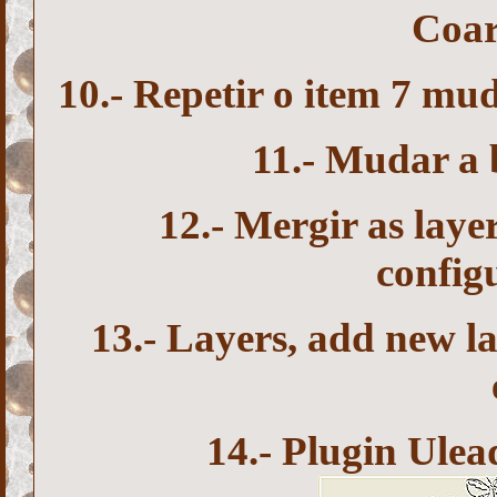
Coar
10.- Repetir o item 7 mu
11.- Mudar a b
12.- Mergir as layer
config
13.- Layers, add new l
14.- Plugin Ulead