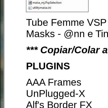
Tube Femme VSP 
Masks - @nn e Ti
*** Copiar/Colar 
PLUGINS
AAA Frames
UnPlugged-X
Alf's Border FX