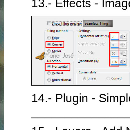
13.- Effects - Imag
14.- Plugin - Simpl
______________