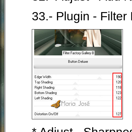
33.- Plugin - Filte