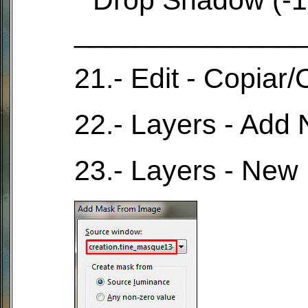
* Drop Shadow (-10
______________
21.- Edit - Copiar
22.- Layers - Add
23.- Layers - New