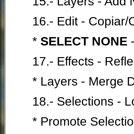
15.- Layers - Add 
16.- Edit - Copia
*
SELECT NONE
-
17.- Effects - Refl
* Layers - Merge 
18.- Selections - 
* Promote Selectio