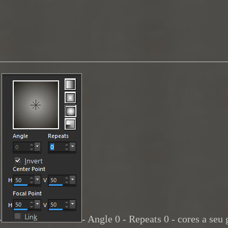
_____________________________________________
-
- Angle 0 - Repeats 0 - cores a seu 