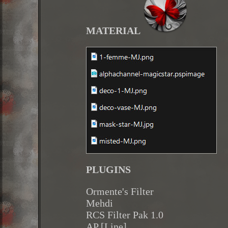
MATERIAL
PLUGINS
Ormente's Filter
Mehdi
RCS Filter Pak 1.0
AP [Line]