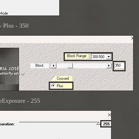
- Plus - 350
leExposure - 255