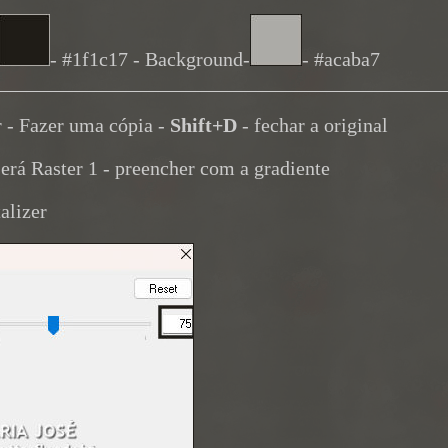
- #1f1c17 - Background-
- #acaba7
_____________________________________________
r - Fazer uma cópia -
Shift+D
- fechar a original
será Raster 1 - preencher com a gradiente
alizer