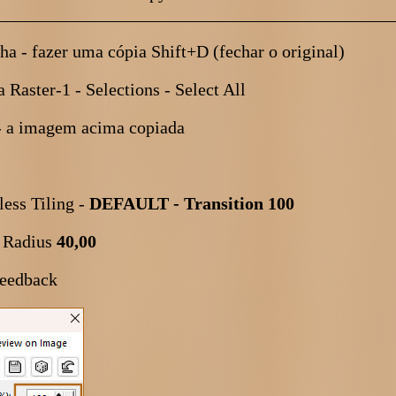
_____________________________________________
ha - fazer uma cópia Shift+D (fechar o original)
 Raster-1 - Selections - Select All
o - a imagem acima copiada
less Tiling -
DEFAULT - Transition 100
- Radius
40,00
 Feedback