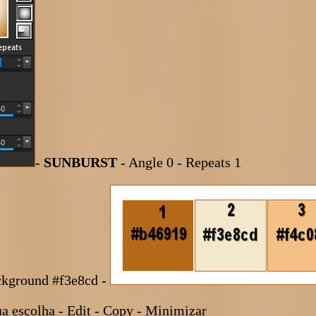
-
SUNBURST
- Angle 0 - Repeats 1
ckground #f3e8cd -
ua escolha - Edit - Copy - Minimizar