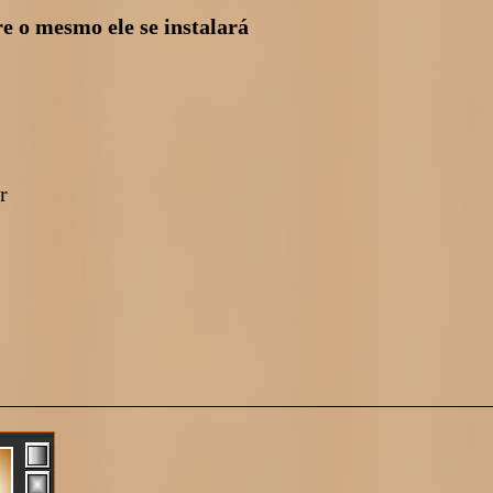
re o mesmo ele se instalará
r
_____________________________________________