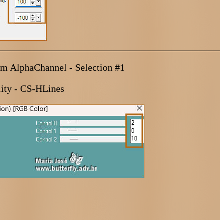
_____________________________________________
rom AlphaChannel - Selection #1
lity - CS-HLines