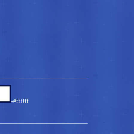
______________________________
-#ffffff
______________________________