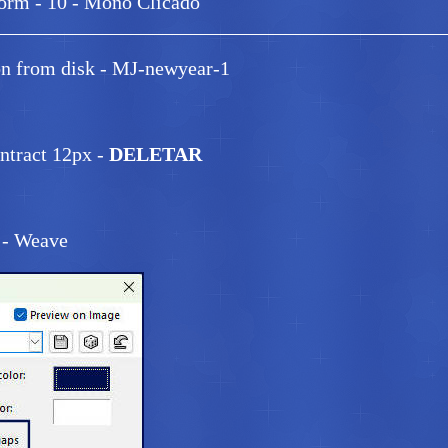
form - 10 - Mono Clicado
_____________________________________________
ion from disk - MJ-newyear-1
ontract 12px -
DELETAR
s - Weave