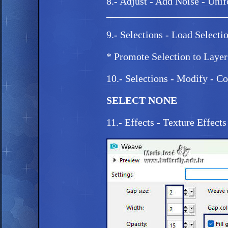
8.- Adjust - Add Noise - Uni
_______________________
9.- Selections - Load Select
* Promote Selection to Layer
10.- Selections - Modify - C
SELECT NONE
11.- Effects - Texture Effect