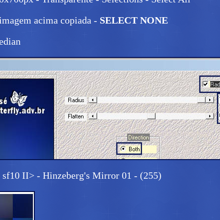
a imagem acima copiada -
SELECT NONE
Median
sf10 II> - Hinzeberg's Mirror 01 - (255)