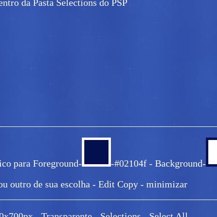
entro da Pasta Selections do PSP
_____________________________________________
ico para Foreground-
-#02104f - Background-
u outro de sua escolha - Edit Copy - minimizar
_____________________________________________
x700px - Transparente - Selections - Select All