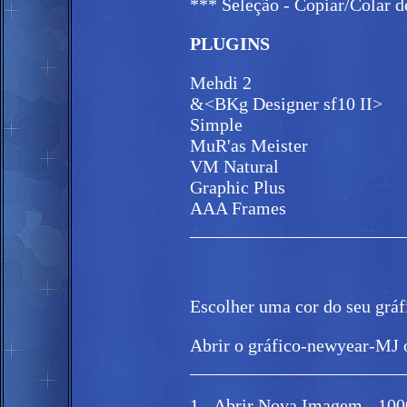
*** Seleção - Copiar/Colar d
PLUGINS
Mehdi 2
&<BKg Designer sf10 II>
Simple
MuR'as Meister
VM Natural
Graphic Plus
AAA Frames
_______________________
Escolher uma cor do seu gráf
Abrir o gráfico-newyear-MJ o
_______________________
1.- Abrir Nova Imagem - 1000