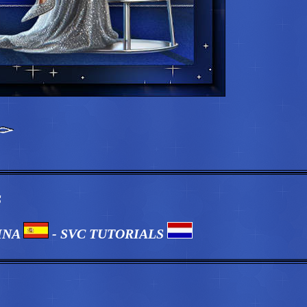
S
INA
- SVC TUTORIALS