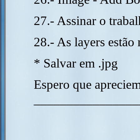
27.- Assinar o traba
28.- As layers estão
* Salvar em .jpg
Espero que apreciem
________________