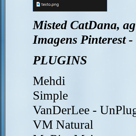
Misted CatDana, a
Imagens Pinterest 
PLUGINS
Mehdi
Simple
VanDerLee - UnPlu
VM Natural