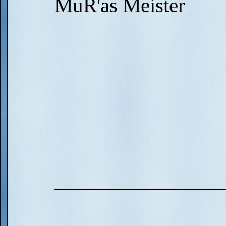
MuR'as Meister
________________