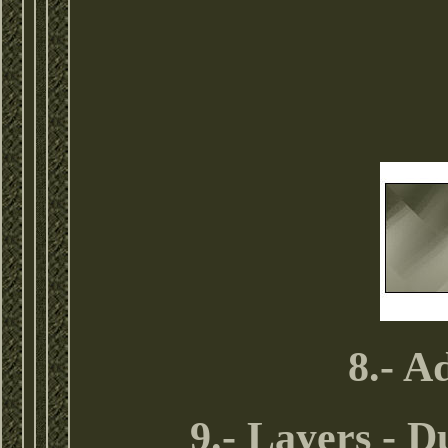
8.- A
9.- Layers - D