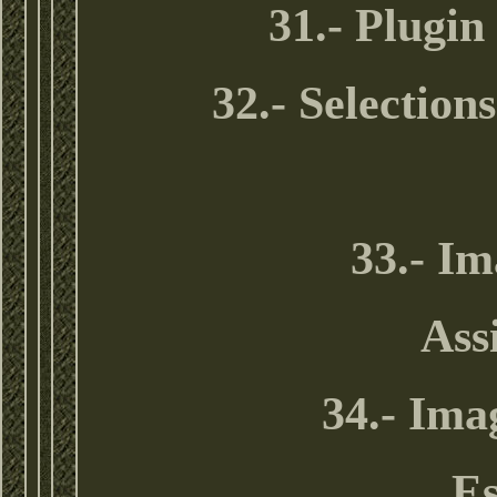
31.- Plugi
32.- Selection
33.- Im
Ass
34.- Ima
Es